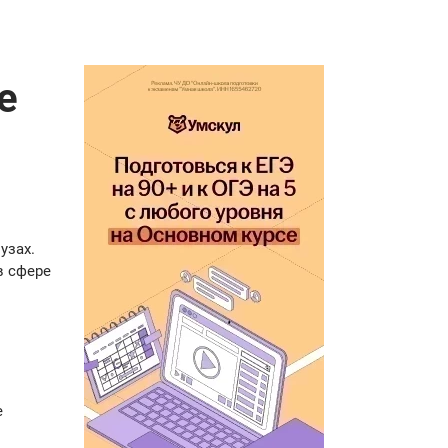
е
узах.
в сфере
е