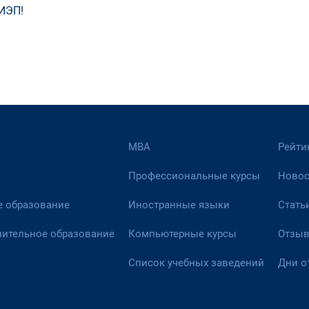
ИЭП!
МВА
Рейти
Профессиональные курсы
Новос
 образование
Иностранные языки
Стать
ительное образование
Компьютерные курсы
Отзы
Список учебных заведений
Дни о