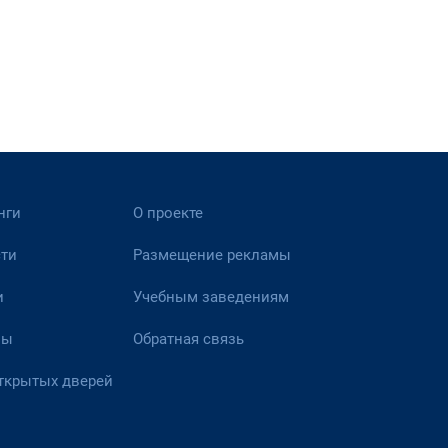
нги
О проекте
ти
Размещение рекламы
и
Учебным заведениям
вы
Обратная связь
ткрытых дверей