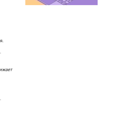
я.
.
нижает
.