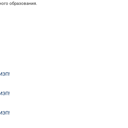
ного образования.
ИЭП!
ИЭП!
ИЭП!