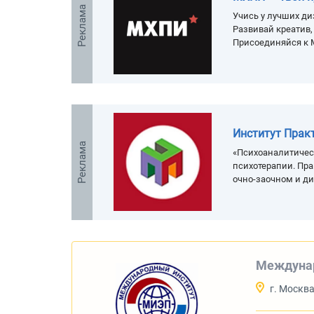
Реклама
Учись у лучших ди
Развивай креатив
Присоединяйся к 
Институт Прак
Реклама
«Психоаналитичес
психотерапии. Пра
очно-заочном и д
Междунар
г. Москв