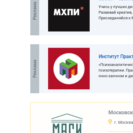
Реклама
Учись у лучших ди
Развивай креатив
Присоединяйся к 
Институт Прак
Реклама
«Психоаналитичес
психотерапии. Пра
очно-заочном и д
Московск
г. Москв