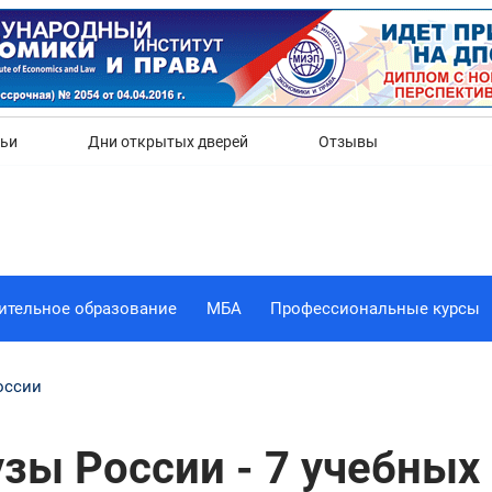
Да
Нет
тьи
Дни открытых дверей
Отзывы
ительное образование
МБА
Профессиональные курсы
оссии
зы России - 7 учебных