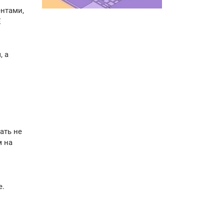
ентами,
E
, а
ать не
м на
е.