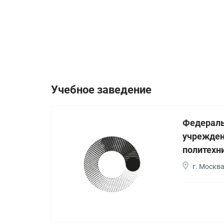
Учебное заведение
Федераль
учрежден
политехн
г. Москв