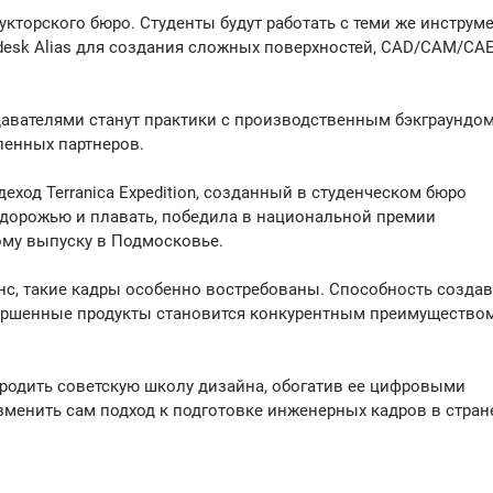
кторского бюро. Студенты будут работать с теми же инструм
odesk Alias для создания сложных поверхностей, CAD/CAM/CA
вателями станут практики с производственным бэкграундом
енных партнеров.
еход Terranica Expedition, созданный в студенческом бюро
здорожью и плавать, победила в национальной премии
ому выпуску в Подмосковье.
с, такие кадры особенно востребованы. Способность создав
вершенные продукты становится конкурентным преимущество
родить советскую школу дизайна, обогатив ее цифровыми
зменить сам подход к подготовке инженерных кадров в стран