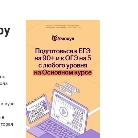
ру
но-
кола
в вузе.
 в
оторая