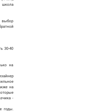
я школа
и выбор
братной
ь 30-40
лько на
изайнер
 сильное
акже на
которые
зчика -
е годы.