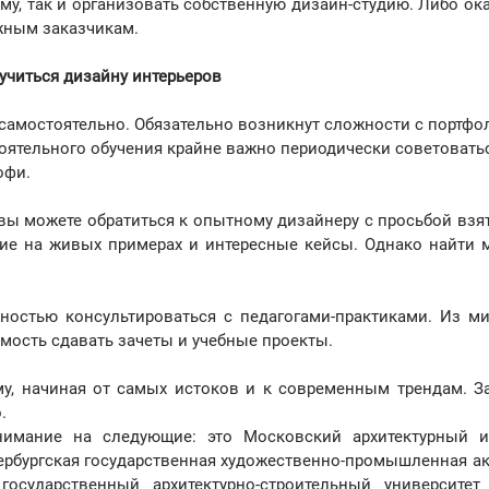
му, так и организовать собственную дизайн-студию. Либо ок
ежным заказчикам.
учиться дизайну интерьеров
самостоятельно. Обязательно возникнут сложности с портфо
тоятельного обучения крайне важно периодически советовать
офи.
 вы можете обратиться к опытному дизайнеру с просьбой взят
ние на живых примерах и интересные кейсы. Однако найти м
остью консультироваться с педагогами-практиками. Из ми
мость сдавать зачеты и учебные проекты.
му, начиная от самых истоков и к современным трендам. З
.
имание на следующие: это Московский архитектурный и
етербургская государственная художественно-промышленная а
государственный архитектурно-строительный университет 