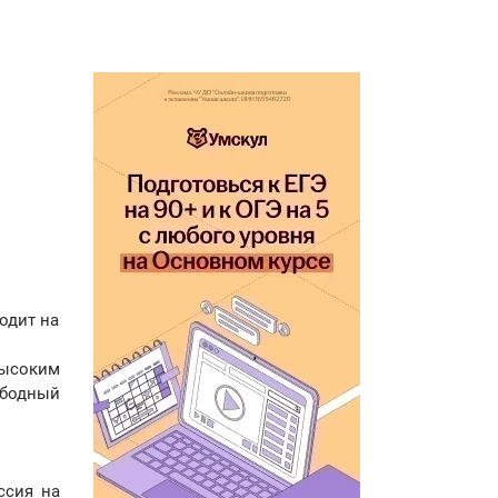
одит на
высоким
ободный
ссия на