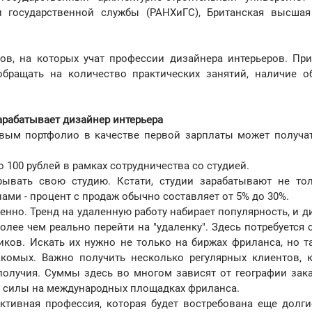
и государственной службы (РАНХиГС), Британская высша
ов, на которых учат профессии дизайнера интерьеров. Пр
бращать на количество практических занятий, наличие о
арабатывает дизайнер интерьера
вым портфолио в качестве первой зарплаты может получат
 100 рублей в рамках сотрудничества со студией.
рывать свою студию. Кстати, студии зарабатывают не то
нами - процент с продаж обычно составляет от 5% до 30%.
нно. Тренд на удаленную работу набирает популярность, и д
более чем реально перейти на "удаленку". Здесь потребуется
иков. Искать их нужно не только на биржах фриланса, но т
накомых. Важно получить несколько регулярных клиентов, 
получия. Суммы здесь во многом зависят от географии зака
ь силы на международных площадках фриланса.
ективная профессия, которая будет востребована еще долги