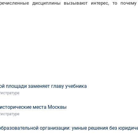
еречисленные дисциплины вызывают интерес, то почему
ой площади заменяет главу учебника
гистратуре
о-исторические места Москвы
гистратуре
образовательной организации: умные решения без юридич