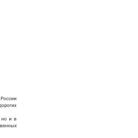
 России
дорогих
 но и в
твенных