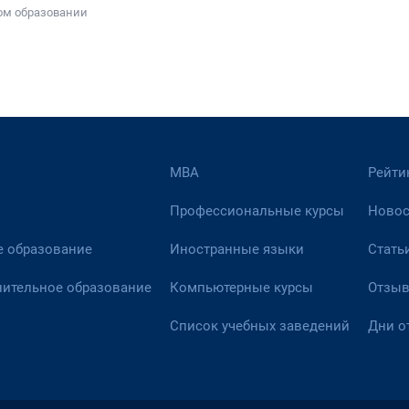
ном образовании
МВА
Рейти
Профессиональные курсы
Новос
 образование
Иностранные языки
Стать
ительное образование
Компьютерные курсы
Отзы
Список учебных заведений
Дни о