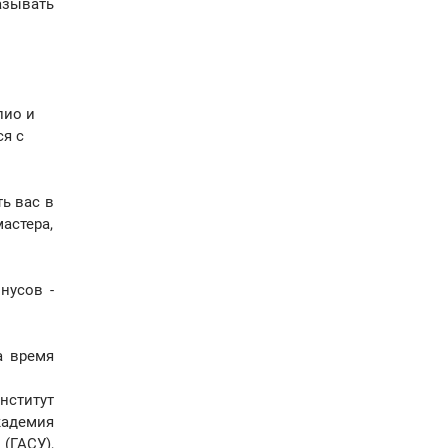
азывать
лио и
ся с
ь вас в
астера,
нусов -
а время
нститут
кадемия
(ГАСУ),