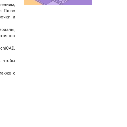
лением,
ю. Плюс
зочки и
ериалы,
стоянно
chiCAD,
, чтобы
также с