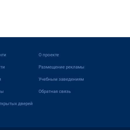
нги
О проекте
ти
Размещение рекламы
и
Учебным заведениям
вы
Обратная связь
ткрытых дверей