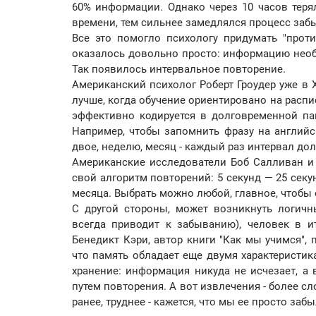
60% информации. Однако через 10 часов тер
времени, тем сильнее замедлялся процесс заб
Все это помогло психологу придумать "проти
оказалось довольно просто: информацию необхо
Так появилось интервальное повторение.
Американский психолог Роберт Гроудер уже в 
лучше, когда обучение ориентировано на расп
эффективно кодируется в долговременной па
Например, чтобы запомнить фразу на английск
двое, неделю, месяц - каждый раз интервал до
Американские исследователи Боб Салливан и
свой алгоритм повторений: 5 секунд — 25 секу
месяца. Выбрать можно любой, главное, чтобы
С другой стороны, может возникнуть логичн
всегда приводит к забыванию), человек в и
Бенедикт Кэри, автор книги "Как мы учимся",
что память обладает еще двумя характеристик
хранение: информация никуда не исчезает, а
путем повторения. А вот извлечения - более 
ранее, труднее - кажется, что мы ее просто забыл