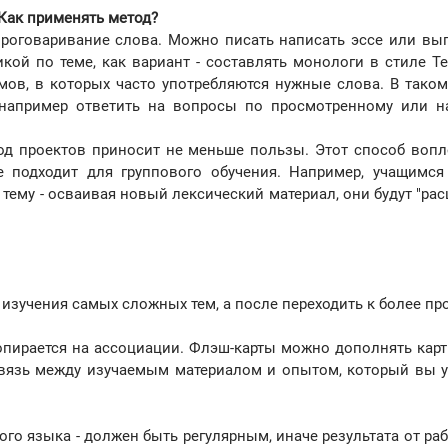
Как применять метод?
 проговаривание слова. Можно писать написать эссе или вы
ой по теме, как вариант - составлять монологи в стиле Ted
ов, в которых часто употребляются нужные слова. В таком
 например ответить на вопросы по просмотренному или н
д проектов приносит не меньше пользы. Этот способ вопл
е подходит для группового обучения. Например, учащимс
ему - осваивая новый лексический материал, они будут "рас
 изучения самых сложных тем, а после переходить к более пр
я опирается на ассоциации. Флэш-карты можно дополнять кар
связь между изучаемым материалом и опытом, который вы 
го языка - должен быть регулярным, иначе результата от ра