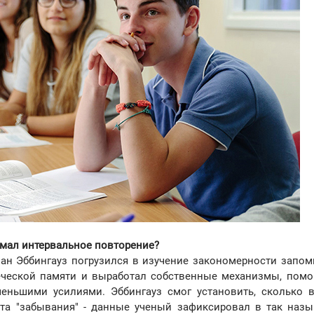
умал интервальное повторение?
ман Эббингауз погрузился в изучение закономерности запом
еческой памяти и выработал собственные механизмы, пом
еньшими усилиями. Эббингауз смог установить, сколько 
та "забывания" - данные ученый зафиксировал в так наз