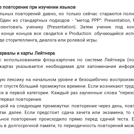
е повторение при изучении языков
льных повторений давно, но только сейчас стараются пол
ин из стандартных подходов - "метод РРР": Presentation, Pr
зентовать ученику (Presentation). Затем ученик под ко
 конце концов все сводится к Production: обучающийся исп
де сторителлинга, диалога или ролевой игры.
ервалы и карты Лейтнера
с использованием флэш-карточек по системе Лейтнера (п
 картах указывается необходимая для запоминания инфор
вую лексику на начальном уровне и безошибочно воспроизве
рят спустя бóльший промежуток времени. Если возникают труд
я в первой категории. Каждый раз заученные слова "перехо
тервал повторения.
порой на следующие промежутки: повторение через день, пов
так далее. Если предстоит сдача зачета или экзамена, то 
ьное повторение происходило прямо перед сдачей теста. 
 в долгосрочной памяти, то периодичность повторений мож