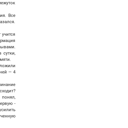
межуток
ия. Все
азался.
 учится
ормация
рывами.
 сутки,
мяти.
дложили
ней — 4
минание
сходит?
 понял,
ервую -
усилить
ученную