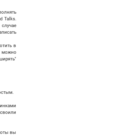
полнять
 Talks.
 случае
аписать
отить в
я можно
ширять"
остым.
тинками
усвоили
боты вы