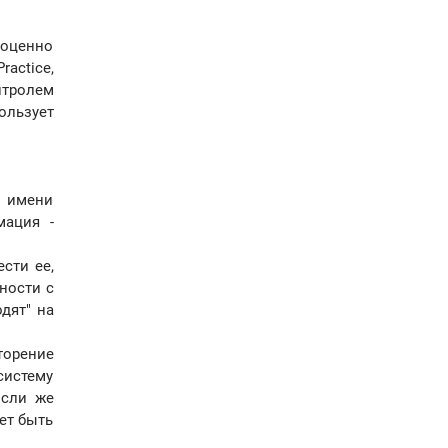
ноценно
actice,
нтролем
ользует
о имени
мация -
сти ее,
ности с
дят" на
торение
систему
Если же
ет быть