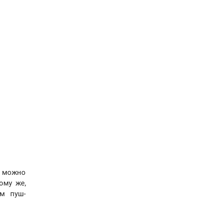
о можно
ому же,
м пуш-