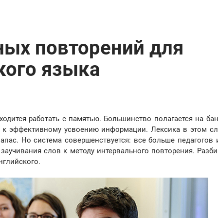
ных повторений для
кого языка
ходится работать с памятью. Большинство полагается на ба
ит к эффективному усвоению информации. Лексика в этом сл
запас. Но система совершенствуется: все больше педагогов 
заучивания слов к методу интервального повторения. Разби
английского.