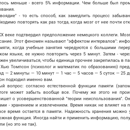
ялось меньше - всего 5% информации. Чем больше был про
ывания.
воядие" - то есть способ, как замедлить процесс забыван
димо повторять как раз тогда, когда мозг от нее почти отк
XX веке подтвердил предположение немецкого коллеги. Мозг
исание. Этот феномен называют "эффектом интервалов": инф
мяти, когда учебные занятия чередуются с большими пере
ом языке, ее нужно повторить через 5 минут. Затем - через
лжен увеличиваться, чтобы единица прочнее закрепилась в па
 Хью Томпсон (психолог и математик по образованию) пре
нд — 2 минуты — 10 минут — 1 час — 5 часов — 5 суток — 25 д
 он подходил именно вам.
ый вопрос: согласно естественной функции памяти (запо
тоге может забыть вообще все. Почему же этого не прои
 пишет о усовершенствованной "теории неиспользования". Он
ами - хранением и извлечением. Время никак не влияет на п
 все время остается в памяти. Надежность хранения можно 
сложная функция. Иногда найти и применить информацию, пол
и (но это не так).