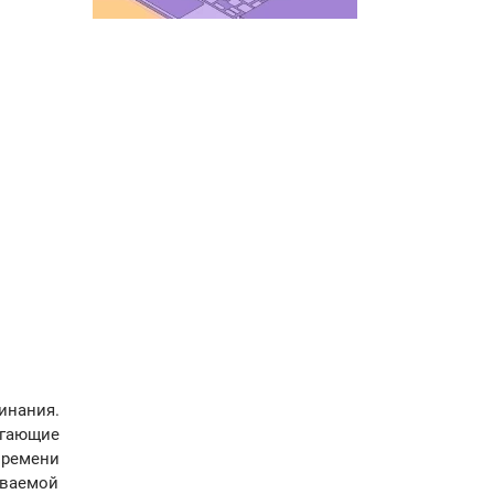
инания.
огающие
времени
ываемой