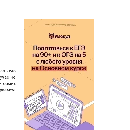
нальную
учае не
и самих
раемся,