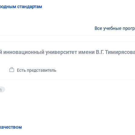
ародным стандартам
Все учебные прог
й инновационный университет имени В.Г. Тимирясов
Есть представитель
1
 качеством