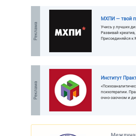
МХПИ — твой п
Реклама
Учись у лучших ди
Развивай креатив
Присоединяйся к 
Институт Прак
Реклама
«Психоаналитичес
психотерапии. Пра
очно-заочном и д
Междунар