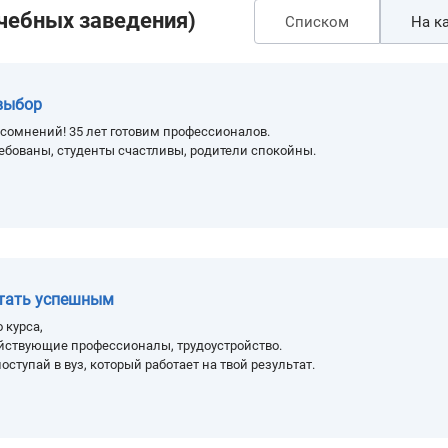
учебных заведения)
Списком
На ка
выбор
сомнений! 35 лет готовим профессионалов.
ебованы, студенты счастливы, родители спокойны.
стать успешным
 курса,
йствующие профессионалы, трудоустройство.
оступай в вуз, который работает на твой результат.