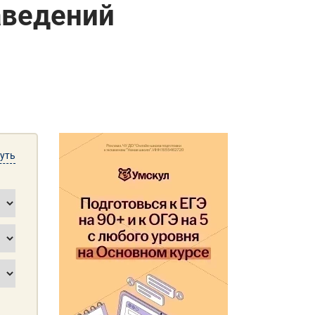
аведений
уть