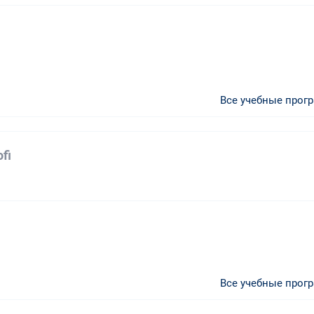
Все учебные прог
fi
а
Все учебные прог