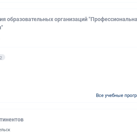
ия образовательных организаций "Профессиональн
"
к
2
Все учебные прог
тинентов
ельск