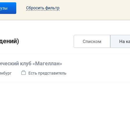
Сбросить фильтр
вузы
дений)
Списком
На ка
ический клуб «Магеллан»
инбург
Есть представитель