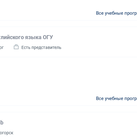
Все учебные прог
глийского языка ОГУ
рг
Есть представитель
Все учебные прог
ub
тогорск